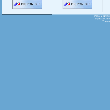
Portal y directo
PymesdeChile.c
Powere