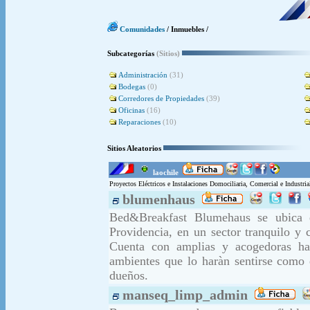
Comunidades
/ Inmuebles /
Subcategorías
(Sitios)
Administración
(31)
Bodegas
(0)
Corredores de Propiedades
(39)
Oficinas
(16)
Reparaciones
(10)
Sitios Aleatorios
laochile
Proyectos Eléctricos e Instalaciones Domociliaria, Comercial e Industria
blumenhaus
Bed&Breakfast Blumehaus se ubica 
Providencia, en un sector tranquilo y 
Cuenta con amplias y acogedoras ha
ambientes que lo haràn sentirse como 
dueños.
manseq_limp_admin