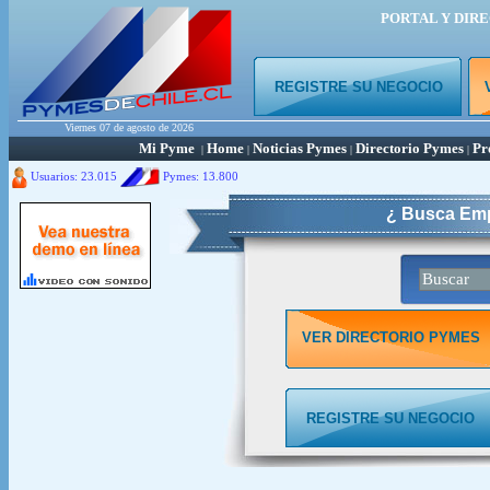
PORTAL Y DIR
REGISTRE SU NEGOCIO
Viernes 07 de agosto de 2026
Mi Pyme
Home
Noticias Pymes
Directorio Pymes
Pr
|
|
|
|
Usuarios: 23.015
Pymes:
13.800
¿ Busca Emp
VER DIRECTORIO PYMES
REGISTRE SU NEGOCIO