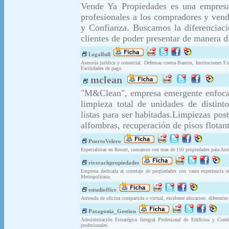
Vende Ya Propiedades es una empresa 
profesionales a los compradores y vend
y Confianza. Buscamos la diferenciaci
clientes de poder presentar de manera d
Legalfull
Asesoría jurídica y comercial. Defensas contra Bancos, Instituciones F
Facilidades de pago.
mclean
"M&Clean", empresa emergente enfocada 
limpieza total de unidades de distint
listas para ser habitadas.Limpiezas pos
alfombras, recuperación de pisos flotant
PuertoVelero
Especialistas en Resort, contamos con mas de 150 propiedades para Arri
riverachpropiedades
Empresa dedicada al corretaje de propiedades con vasta experiencia e
Metropolitana.
estudioffice
Arriendo de oficina compartida o virtual, excelente ubicacion. diferentes 
Patagonia_Gestion
Administración Estratégica Integral Profesional de Edificios y Cond
profesionales.