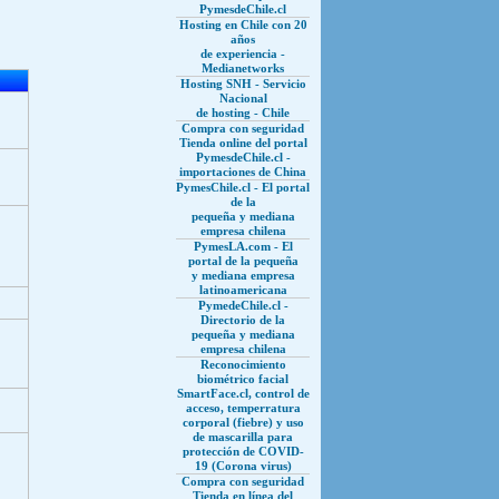
PymesdeChile.cl
Hosting en Chile con 20
años
de experiencia -
Medianetworks
Hosting SNH - Servicio
Nacional
de hosting - Chile
Compra con seguridad
Tienda online del portal
PymesdeChile.cl -
importaciones de China
PymesChile.cl - El portal
de la
pequeña y mediana
empresa chilena
PymesLA.com - El
portal de la pequeña
y mediana empresa
latinoamericana
PymedeChile.cl -
Directorio de la
pequeña y mediana
empresa chilena
Reconocimiento
biométrico facial
SmartFace.cl, control de
acceso, temperratura
corporal (fiebre) y uso
de mascarilla para
protección de COVID-
19 (Corona virus)
Compra con seguridad
Tienda en línea del