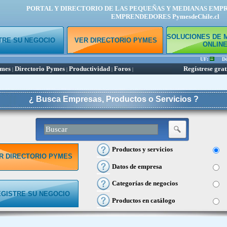
PORTAL Y DIRECTORIO DE LAS PEQUEÑAS Y MEDIANAS EMP
EMPRENDEDORES PymesdeChile.cl
SOLUCIONES DE 
TRE SU NEGOCIO
VER DIRECTORIO PYMES
ONLIN
UF:
Dóla
ymes
Directorio Pymes
Productividad
Foros
Regístrese grat
|
|
|
|
¿ Busca Empresas, Productos o Servicios ?
Productos y servicios
R DIRECTORIO PYMES
Datos de empresa
Categorías de negocios
EGISTRE SU NEGOCIO
Productos en catálogo