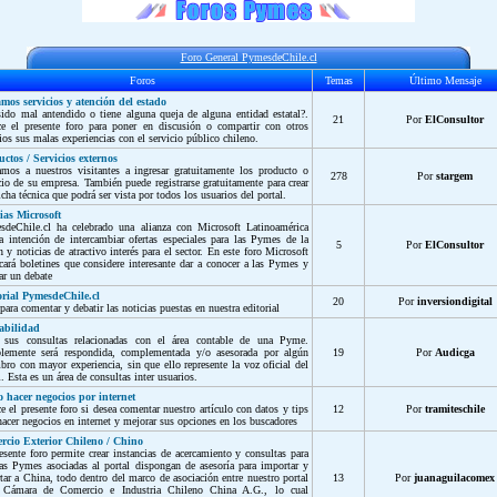
Foro General PymesdeChile.cl
Foros
Temas
Último Mensaje
mos servicios y atención del estado
ido mal antendido o tiene alguna queja de alguna entidad estatal?.
21
Por
ElConsultor
ce el presente foro para poner en discusión o compartir con otros
ios sus malas experiencias con el servicio público chileno.
ctos / Servicios externos
amos a nuestros visitantes a ingresar gratuitamente los producto o
278
Por
stargem
cio de su empresa. También puede registrarse gratuitamente para crear
icha técnica que podrá ser vista por todos los usuarios del portal.
ias Microsoft
sdeChile.cl ha celebrado una alianza con Microsoft Latinoamérica
a intención de intercambiar ofertas especiales para las Pymes de la
5
Por
ElConsultor
n y noticias de atractivo interés para el sector. En este foro Microsoft
cará boletines que considere interesante dar a conocer a las Pymes y
ar un debate
orial PymesdeChile.cl
20
Por
inversiondigital
para comentar y debatir las noticias puestas en nuestra editorial
abilidad
 sus consultas relacionadas con el área contable de una Pyme.
blemente será respondida, complementada y/o asesorada por algún
19
Por
Audicga
ro con mayor experiencia, sin que ello represente la voz oficial del
l. Esta es un área de consultas inter usuarios.
 hacer negocios por internet
ce el presente foro si desea comentar nuestro artículo con datos y tips
12
Por
tramiteschile
hacer negocios en internet y mejorar sus opciones en los buscadores
rcio Exterior Chileno / Chino
esente foro permite crear instancias de acercamiento y consultas para
as Pymes asociadas al portal dispongan de asesoría para importar y
tar a China, todo dentro del marco de asociación entre nuestro portal
13
Por
juanaguilacomex
 Cámara de Comercio e Industria Chileno China A.G., lo cual