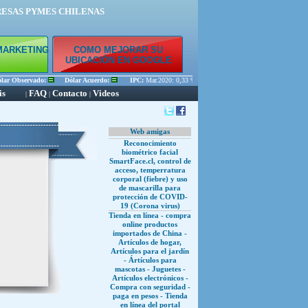
RESAS PYMES CHILENAS
MARKETING
COMO MEJORAR SU
E
UBICACIÓN EN GOOGLE
r Observado:
Dólar Acuerdo:
IPC:
Mar.2020: 0,33 % Feb.2020: 0,45 % Ene.2020: 0,56 %
is
FAQ
Contacto
Videos
|
|
|
Web amigas
Reconocimiento
biométrico facial
SmartFace.cl, control de
acceso, temperratura
corporal (fiebre) y uso
de mascarilla para
protección de COVID-
19 (Corona virus)
Tienda en línea - compra
online productos
importados de China -
Artículos de hogar,
Artículos para el jardín
- Ártículos para
mascotas - Juguetes -
Artículos electrónicos -
Compra con seguridad -
paga en pesos - Tienda
en línea del portal