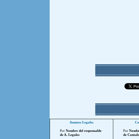
Asuntos Legales
Co
Por
Nombre del responsable
Por
Nombre
de A. Legales
de Contabi