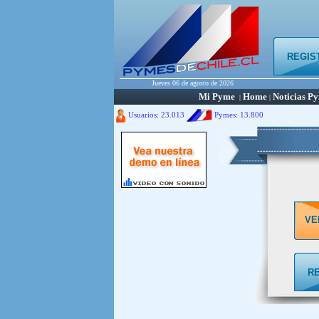
REGIS
Jueves 06 de agosto de 2026
Mi Pyme
Home
Noticias P
|
|
Usuarios: 23.013
Pymes:
13.800
VE
R