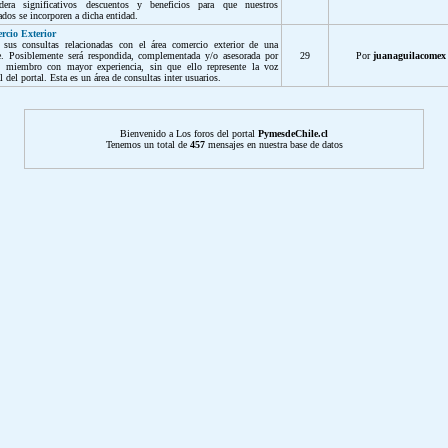
idera significativos descuentos y beneficios para que nuestros
ados se incorporen a dicha entidad.
rcio Exterior
 sus consultas relacionadas con el área comercio exterior de una
. Posiblemente será respondida, complementada y/o asesorada por
29
Por
juanaguilacomex
n miembro con mayor experiencia, sin que ello represente la voz
al del portal. Esta es un área de consultas inter usuarios.
Bienvenido a Los foros del portal
PymesdeChile.cl
Tenemos un total de
457
mensajes en nuestra base de datos