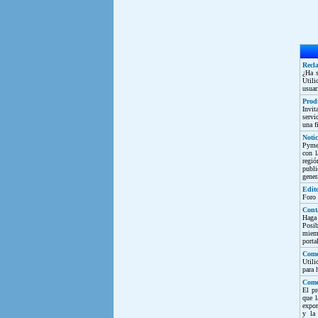
Recla
¿Ha s
Utili
usuar
Produ
Invit
servi
una f
Notic
Pyme
con l
regió
publi
gener
Edit
Foro 
Cont
Haga
Posi
miemb
porta
Como
Utili
para 
Come
El pr
que l
expor
y la