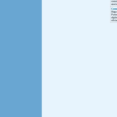
cons
asoci
Come
Haga
Pyme
algú
ofici