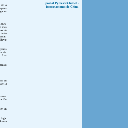
portal PymesdeChile.cl -
 de la
importaciones de China
ogares
gar es
iones,
es más
sas de
 tanto
resas.
llevar
gocios
na del
n. Los
psulas
one en
sde la
iones,
mación
ser un
 lugar
 forma