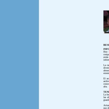
RESP
INF
Hoy e
compu
están
infor
La ca
diver
almac
exter
El ac
archi
conoc
alta.
TEN
La fo
las o
guard
Actua
uso d