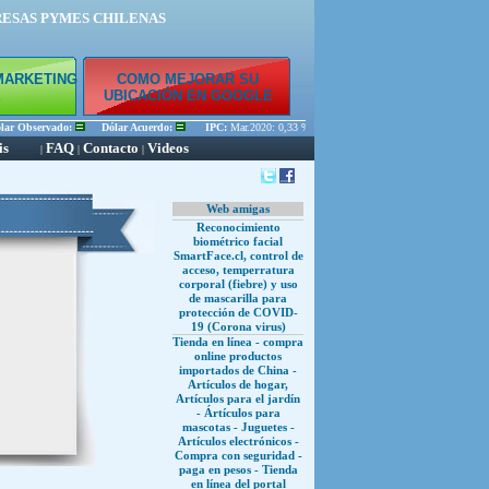
RESAS PYMES CHILENAS
MARKETING
COMO MEJORAR SU
E
UBICACIÓN EN GOOGLE
r Observado:
Dólar Acuerdo:
IPC:
Mar.2020: 0,33 % Feb.2020: 0,45 % Ene.2020: 0,56 %
is
FAQ
Contacto
Videos
|
|
|
Web amigas
Reconocimiento
biométrico facial
SmartFace.cl, control de
acceso, temperratura
corporal (fiebre) y uso
de mascarilla para
protección de COVID-
19 (Corona virus)
Tienda en línea - compra
online productos
importados de China -
Artículos de hogar,
Artículos para el jardín
- Ártículos para
mascotas - Juguetes -
Artículos electrónicos -
Compra con seguridad -
paga en pesos - Tienda
en línea del portal