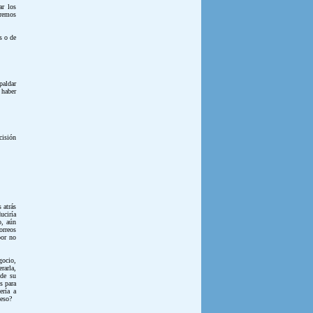
ar los
aremos
s o de
paldar
 haber
cisión
 atrás
uciría
o, aún
orreos
por no
gocio,
rarla,
 de su
s para
ería a
 eso?