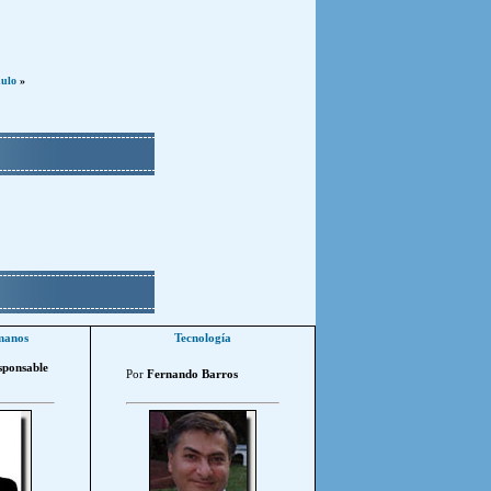
dulo
»
manos
Tecnología
sponsable
Por
Fernando Barros