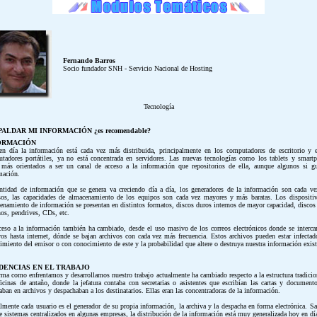
Fernando Barros
Socio fundador SNH - Servicio Nacional de Hosting
Tecnología
ALDAR MI INFORMACIÓN ¿es recomendable?
ORMACIÓN
n día la información está cada vez más distribuida, principalmente en los computadores de escritorio y 
tadores portátiles, ya no está concentrada en servidores. Las nuevas tecnologías como los tablets y smart
 más orientados a ser un canal de acceso a la información que repositorios de ella, aunque algunos si g
mación.
ntidad de información que se genera va creciendo día a día, los generadores de la información son cada v
sos, las capacidades de almacenamiento de los equipos son cada vez mayores y más baratas. Los dispositi
enamiento de información se presentan en distintos formatos, discos duros internos de mayor capacidad, discos
nos, pendrives, CDs, etc.
ceso a la información también ha cambiado, desde el uso masivo de los correos electrónicos donde se interc
vos hasta internet, dónde se bajan archivos con cada vez más frecuencia. Estos archivos pueden estar infectad
imiento del emisor o con conocimiento de este y la probabilidad que altere o destruya nuestra información exist
DENCIAS EN EL TRABAJO
rma como enfrentamos y desarrollamos nuestro trabajo actualmente ha cambiado respecto a la estructura tradicio
ficinas de antaño, donde la jefatura contaba con secretarias o asistentes que escribían las cartas y documento
aban en archivos y despachaban a los destinatarios. Ellas eran las concentradoras de la información.
lmente cada usuario es el generador de su propia información, la archiva y la despacha en forma electrónica. Sa
e sistemas centralizados en algunas empresas, la distribución de la información está muy generalizada hoy en dí