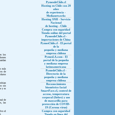
PymesdeChile.cl
Hosting en Chile con 20
años
de experiencia -
Medianetworks
Hosting SNH - Servicio
Nacional
de hosting - Chile
Compra con seguridad
Tienda online del portal
PymesdeChile.cl -
importaciones de China
PymesChile.cl - El portal
de la
pequeña y mediana
empresa chilena
en los
PymesLA.com - El
phones
portal de la pequeña
uardan
y mediana empresa
latinoamericana
ez más
PymedeChile.cl -
vos de
Directorio de la
 duros
pequeña y mediana
empresa chilena
ambian
Reconocimiento
os sin
biométrico facial
e y es
SmartFace.cl, control de
acceso, temperratura
corporal (fiebre) y uso
nal de
de mascarilla para
s, las
protección de COVID-
19 (Corona virus)
Compra con seguridad
lvo el
a.
Tienda en línea del