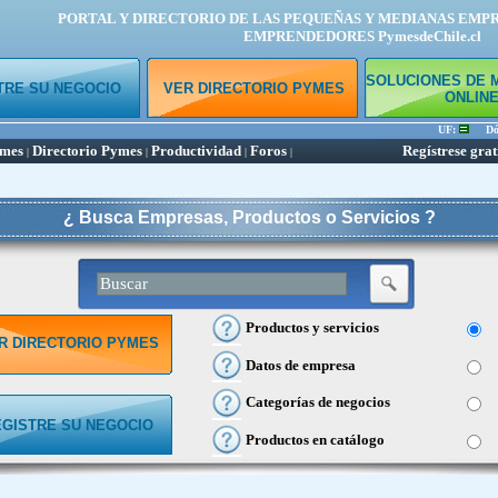
PORTAL Y DIRECTORIO DE LAS PEQUEÑAS Y MEDIANAS EMP
EMPRENDEDORES PymesdeChile.cl
SOLUCIONES DE 
TRE SU NEGOCIO
VER DIRECTORIO PYMES
ONLIN
UF:
Dóla
ymes
Directorio Pymes
Productividad
Foros
Regístrese grat
|
|
|
|
¿ Busca Empresas, Productos o Servicios ?
Productos y servicios
R DIRECTORIO PYMES
Datos de empresa
Categorías de negocios
EGISTRE SU NEGOCIO
Productos en catálogo