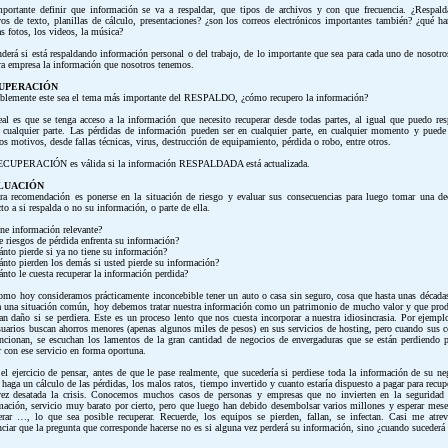
portante definir que información se va a respaldar, que tipos de archivos y con que frecuencia. ¿Respald
vos de texto, planillas de cálculo, presentaciones? ¿son los correos electrónicos importantes también? ¿qué h
as fotos, los videos, la música?
derá si está respaldando información personal o del trabajo, de lo importante que sea para cada uno de nosotro
ra empresa la información que nosotros tenemos.
UPERACIÓN
blemente este sea el tema más importante del RESPALDO, ¿cómo recupero la información?
eal es que se tenga acceso a la información que necesito recuperar desde todas partes, al igual que puedo res
 cualquier parte. Las pérdidas de información pueden ser en cualquier parte, en cualquier momento y puede
s motivos, desde fallas técnicas, virus, destrucción de equipamiento, pérdida o robo, entre otros.
ECUPERACIÓN es válida si la información RESPALDADA está actualizada.
LUACIÓN
ra recomendación es ponerse en la situación de riesgo y evaluar sus consecuencias para luego tomar una de
cto a si respalda o no su información, o parte de ella.
ene información relevante?
e riesgos de pérdida enfrenta su información?
ánto pierde si ya no tiene su información?
ánto pierden los demás si usted pierde su información?
ánto le cuesta recuperar la información perdida?
omo hoy consideramos prácticamente inconcebible tener un auto o casa sin seguro, cosa que hasta unas décadas
a una situación común, hoy debemos tratar nuestra información como un patrimonio de mucho valor y que prod
an daño si se perdiera. Este es un proceso lento que nos cuesta incorporar a nuestra idiosincrasia. Por ejempl
suarios buscan ahorros menores (apenas algunos miles de pesos) en sus servicios de hosting, pero cuando sus c
ncionan, se escuchan los lamentos de la gran cantidad de negocios de envergaduras que se están perdiendo 
r con ese servicio en forma oportuna.
el ejercicio de pensar, antes de que le pase realmente, que sucedería si perdiese toda la información de su ne
 haga un cálculo de las pérdidas, los malos ratos, tiempo invertido y cuanto estaría dispuesto a pagar para recupe
ez desatada la crisis. Conocemos muchos casos de personas y empresas que no invierten en la seguridad
mación, servicio muy barato por cierto, pero que luego han debido desembolsar varios millones y esperar mese
erar …, lo que sea posible recuperar. Recuerde, los equipos se pierden, fallan, se infectan. Casi me atrev
nciar que la pregunta que corresponde hacerse no es si alguna vez perderá su información, sino ¿cuando sucederá