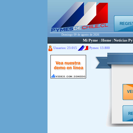
REGIS
Domingo 09 de agosto de 2026
Mi Pyme
Home
Noticias P
|
|
Usuarios: 23.015
Pymes:
13.800
VE
R