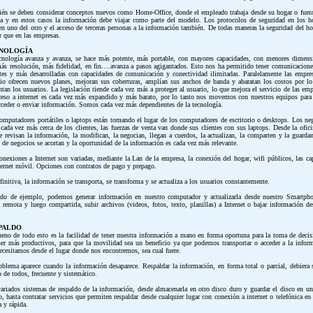
én se deben considerar conceptos nuevos como Home-Office, donde el empleado trabaja desde su hogar o fuera
na y en estos casos la información debe viajar como parte del modelo. Los protocolos de seguridad en los h
ren uno del otro y el acceso de terceras personas a la información también. De todas maneras la seguridad del ho
 que en las empresas.
NOLOGÍA
cnología avanza y avanza, se hace más potente, más portable, con mayores capacidades, con menores dimens
ás resolución, más fidelidad, en fin….avanza a pasos agigantados. Esto nos ha permitido tener comunicacion
tes y más desarrolladas con capacidades de comunicación y conectividad ilimitadas. Paralelamente las empre
cio ofrecen nuevos planes, mejoran sus coberturas, amplían sus anchos de banda y abaratan los costos por lo
tan los usuarios. La legislación tiende cada vez más a proteger al usuario, lo que mejora el servicio de las emp
ceso a internet es cada vez más expandido y más barato, por lo tanto nos movemos con nuestros equipos para 
cceder o enviar información. Somos cada vez más dependientes de la tecnología.
omputadores portátiles o laptops están tomando el lugar de los computadores de escritorio o desktops. Los ne
 cada vez más cerca de los clientes, las fuerzas de venta van donde sus clientes con sus laptops. Desde la ofici
te revisan la información, la modifican, la negocian, llegan a cuerdos, la actualizan, la comparten y la guarda
s de negocios se acortan y la oportunidad de la información es cada vez más relevante.
onexiones a Internet son variadas, mediante la Lan de la empresa, la conexión del hogar, wifi públicos, las ca
ternet móvil. Opciones con contratos de pago y prepago.
finitiva, la información se transporta, se transforma y se actualiza a los usuarios constantemente.
o de ejemplo, podemos generar información en nuestro computador y actualizarla desde nuestro Smartph
 remota y luego compartirla, subir archivos (videos, fotos, texto, planillas) a Internet o bajar información de
PALDO
eno de todo esto es la facilidad de tener nuestra información a mano en forma oportuna para la toma de decis
ser más productivos, para que la movilidad sea un beneficio ya que podemos transportar o acceder a la infor
ecesitamos desde el lugar donde nos encontremos, sea cual fuere.
oblema aparece cuando la información desaparece. Respaldar la información, en forma total o parcial, debiera 
o de todos, frecuente y sistemático.
ariados sistemas de respaldo de la información, desde almacenarla en otro disco duro y guardar el disco en un
o, hasta contratar servicios que permiten respaldar desde cualquier lugar con conexión a internet o telefónica en
a y rápida.