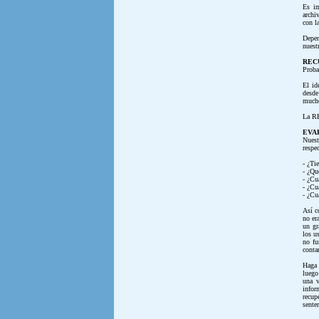
Es im
archi
con l
Depen
nuest
REC
Proba
El id
desde
mucho
La R
EVA
Nuest
respe
- ¿Ti
- ¿Qu
- ¿Cu
- ¿Cu
- ¿Cu
Así c
no er
un gr
los u
no fu
conta
Haga 
luego
una v
infor
recup
sente