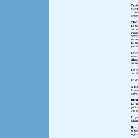
Tambi
ofici
difie
menor
TEC
La te
con m
poten
servi
aumen
El ac
y/o a
Los c
están
clien
ciclo
Las c
de in
En de
A mod
forma
nube.
RES
Lo bu
para 
que n
El pr
hábit
Hay v
segur
segur