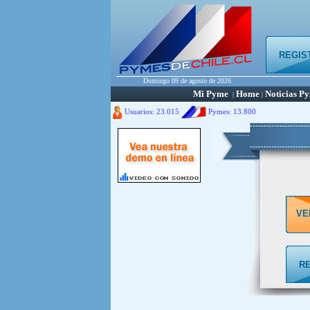
REGIS
Domingo 09 de agosto de 2026
Mi Pyme
Home
Noticias P
|
|
Usuarios: 23.015
Pymes:
13.800
VE
R