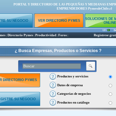
PORTAL Y DIRECTORIO DE LAS PEQUEÑAS Y MEDIANAS EMP
EMPRENDEDORES PymesdeChile.cl
SOLUCIONES DE 
TRE SU NEGOCIO
VER DIRECTORIO PYMES
ONLIN
UF:
Dóla
ymes
Directorio Pymes
Productividad
Foros
Regístrese grat
|
|
|
|
¿ Busca Empresas, Productos o Servicios ?
Productos y servicios
R DIRECTORIO PYMES
Datos de empresa
Categorías de negocios
EGISTRE SU NEGOCIO
Productos en catálogo