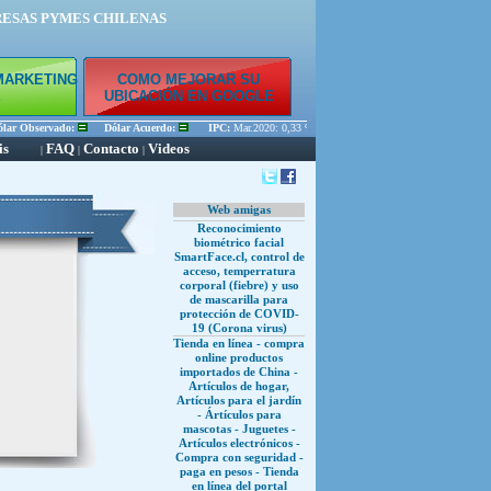
RESAS PYMES CHILENAS
MARKETING
COMO MEJORAR SU
E
UBICACIÓN EN GOOGLE
r Observado:
Dólar Acuerdo:
IPC:
Mar.2020: 0,33 % Feb.2020: 0,45 % Ene.2020: 0,56 %
is
FAQ
Contacto
Videos
|
|
|
Web amigas
Reconocimiento
biométrico facial
SmartFace.cl, control de
acceso, temperratura
corporal (fiebre) y uso
de mascarilla para
protección de COVID-
19 (Corona virus)
Tienda en línea - compra
online productos
importados de China -
Artículos de hogar,
Artículos para el jardín
- Ártículos para
mascotas - Juguetes -
Artículos electrónicos -
Compra con seguridad -
paga en pesos - Tienda
en línea del portal