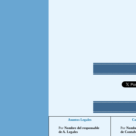
Asuntos Legales
Co
Por
Nombre del responsable
Por
Nombre
de A. Legales
de Contabi