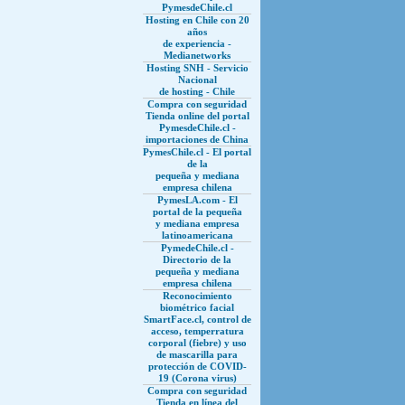
PymesdeChile.cl
Hosting en Chile con 20
años
de experiencia -
Medianetworks
Hosting SNH - Servicio
Nacional
de hosting - Chile
Compra con seguridad
Tienda online del portal
PymesdeChile.cl -
importaciones de China
PymesChile.cl - El portal
de la
pequeña y mediana
empresa chilena
PymesLA.com - El
portal de la pequeña
y mediana empresa
latinoamericana
PymedeChile.cl -
Directorio de la
pequeña y mediana
empresa chilena
Reconocimiento
biométrico facial
SmartFace.cl, control de
acceso, temperratura
corporal (fiebre) y uso
de mascarilla para
protección de COVID-
19 (Corona virus)
Compra con seguridad
Tienda en línea del